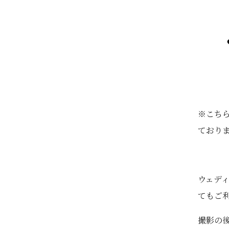
※こち
ており
ウェデ
てもご
撮影の