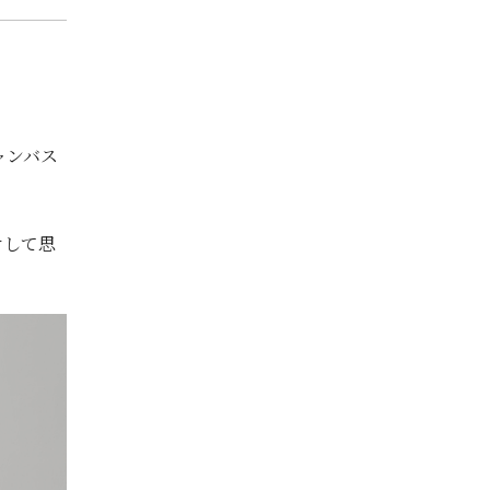
。
ャンバス
けして思