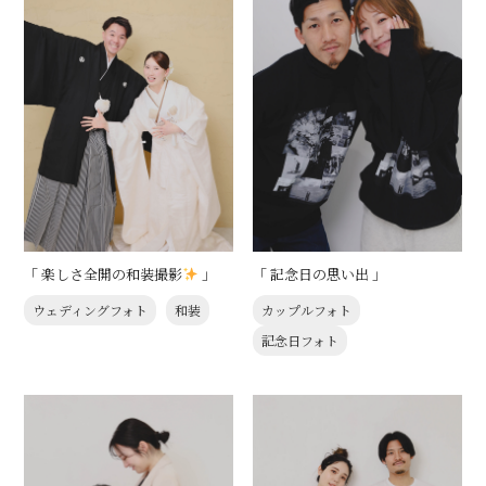
「 楽しさ全開の和装撮影
」
「 記念日の思い出 」
ウェディングフォト
和装
カップルフォト
記念日フォト