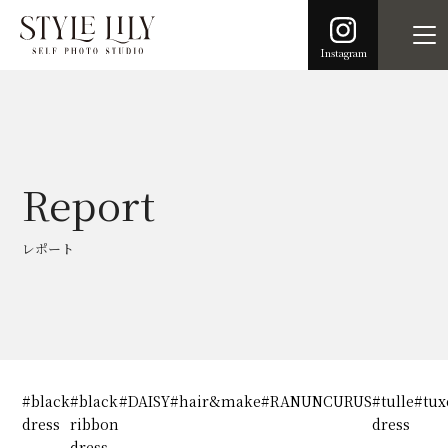
Instagram
Report
レポート
#black
#black
#DAISY
#hair&make
#RANUNCURUS
#tulle
#tux
dress
ribbon
dress
dress