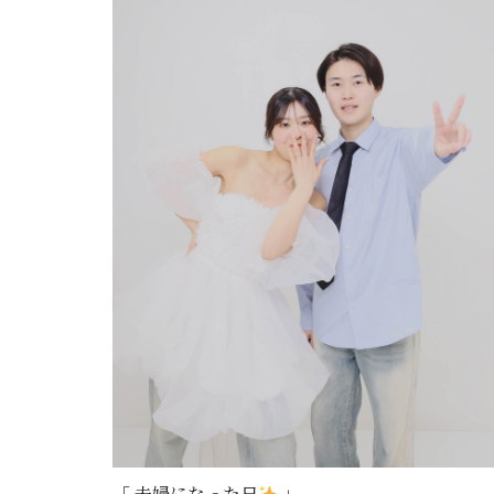
「 夫婦になった日
」