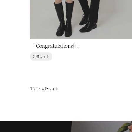
「 Congratulations!! 」
入籍フォト
TOP
>
入籍フォト