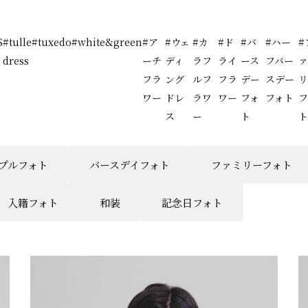
S
#tulle
#tuxedo
#white&green
#ア
#ウェ
#カ
#ド
#バ
#ハー
#
dress
ーチ
ディ
ラフ
ライ
ース
フバー
フラ
ング
ルフ
フラ
デー
スデー
ワー
ドレ
ラワ
ワー
フォ
フォト
フ
ス
ー
ト
プルフォト
バースデイフォト
ファミリーフォト
入籍フォト
和装
記念日フォト