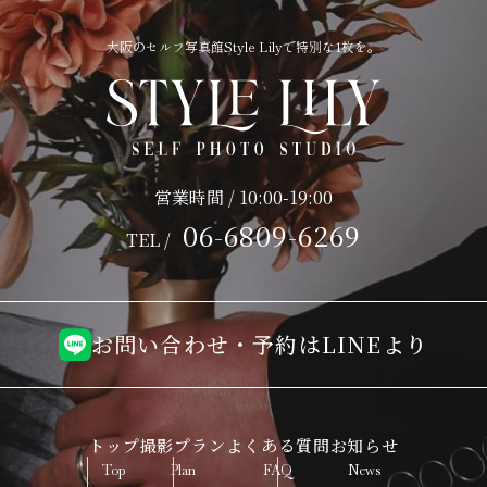
大阪のセルフ写真館Style Lilyで特別な1枚を。
営業時間 / 10:00-19:00
06-6809-6269
TEL /
お問い合わせ・予約はLINEより
トップ
撮影プラン
よくある質問
お知らせ
Top
Plan
FAQ
News