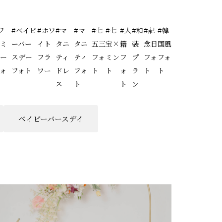
フ
#ベイビ
#ホワ
#マ
#マ
#七
#七
#入
#和
#記
#韓
ァミ
ーバー
イト
タニ
タニ
五三
宝×
籍
装
念日
国風
リー
スデー
フラ
ティ
ティ
フォ
ミン
フ
プ
フォ
フォ
ォ
フォト
ワー
ドレ
フォ
ト
ト
ォ
ラ
ト
ト
ト
ス
ト
ト
ン
ベイビーバースデイ